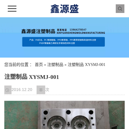
您当前的位置 ：
首页
»
注塑制品
» 注塑制品 XYSMJ-001
注塑制品 XYSMJ-001
2016.12.20
次